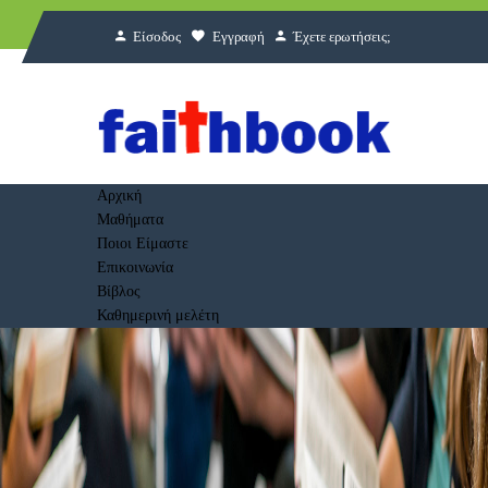
Είσοδος
Εγγραφή
Έχετε ερωτήσεις;
Αρχική
Μαθήματα
Ποιοι Είμαστε
Επικοινωνία
Βίβλος
Καθημερινή μελέτη