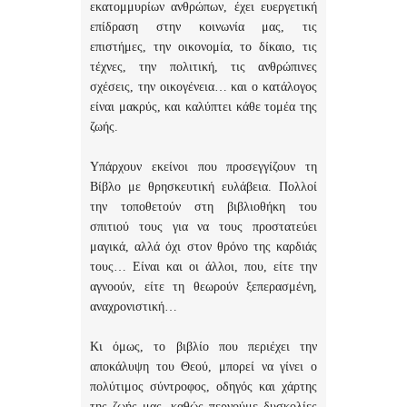
εκατομμυρίων ανθρώπων, έχει ευεργετική
επίδραση στην κοινωνία μας, τις
επιστήμες, την οικονομία, το δίκαιο, τις
τέχνες, την πολιτική, τις ανθρώπινες
σχέσεις, την οικογένεια… και ο κατάλογος
είναι μακρύς, και καλύπτει κάθε τομέα της
ζωής.
Υπάρχουν εκείνοι που προσεγγίζουν τη
Βίβλο με θρησκευτική ευλάβεια. Πολλοί
την τοποθετούν στη βιβλιοθήκη του
σπιτιού τους για να τους προστατεύει
μαγικά, αλλά όχι στον θρόνο της καρδιάς
τους… Είναι και οι άλλοι, που, είτε την
αγνοούν, είτε τη θεωρούν ξεπερασμένη,
αναχρονιστική…
Κι όμως, το βιβλίο που περιέχει την
αποκάλυψη του Θεού, μπορεί να γίνει ο
πολύτιμος σύντροφος, οδηγός και χάρτης
της ζωής μας, καθώς περνούμε δυσκολίες