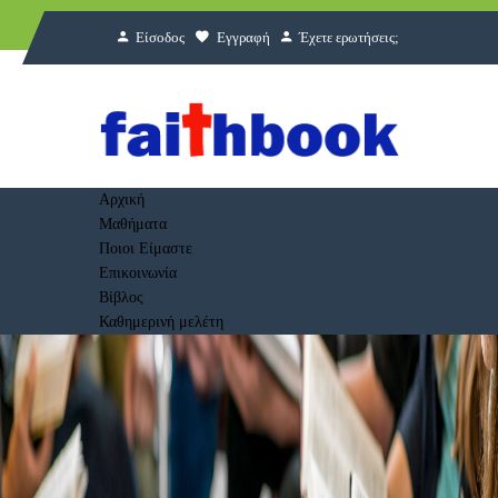
Είσοδος
Εγγραφή
Έχετε ερωτήσεις;
Αρχική
Μαθήματα
Ποιοι Είμαστε
Επικοινωνία
Βίβλος
Καθημερινή μελέτη