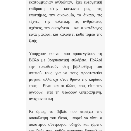
εκατομμυρίων ανθρώπων, έχει ευεργετική
επίδραση στην κοινωνία μας, τις
επιστήμες, την οικονομία, το δίκαιο, τις
τέχνες, την πολιτική, τις ανθρώπινες
σχέσεις, την οικογένεια… και ο κατάλογος
είναι μακρύς, και καλύπτει κάθε τομέα της
ζωής.
Υπάρχουν εκείνοι που προσεγγίζουν τη
Βίβλο με θρησκευτική ευλάβεια. Πολλοί
την τοποθετούν στη βιβλιοθήκη του
σπιτιού τους για να τους προστατεύει
μαγικά, αλλά όχι στον θρόνο της καρδιάς
τους… Είναι και οι άλλοι, που, είτε την
αγνοούν, είτε τη θεωρούν ξεπερασμένη,
αναχρονιστική…
Κι όμως, το βιβλίο που περιέχει την
αποκάλυψη του Θεού, μπορεί να γίνει ο
πολύτιμος σύντροφος, οδηγός και χάρτης
της ζωής μας, καθώς περνούμε δυσκολίες